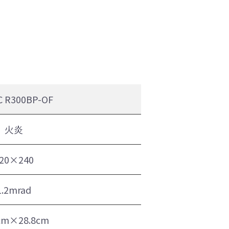
C R300BP-OF
火炎
20×240
1.2mrad
cm×28.8cm