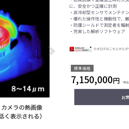
に、安全かつ正確に計測
・非冷却型センサでメンテナ
・優れた操作性と機動性で、
・防護シールドで測定者を輻
・充実した解析ソフトウェア
カタログはこちらからダ
標準価格
7,150,000
円
（税込
お