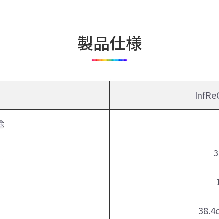
製品仕様
名
InfRe
途
数
3
38.4