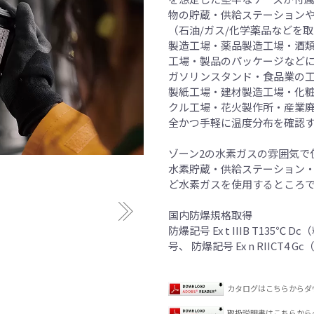
物の貯蔵・供給ステーション
（石油/ガス/化学薬品などを
製造工場・薬品製造工場・酒
工場・製品のパッケージなど
ガソリンスタンド・食品業の
製紙工場・建材製造工場・化
クル工場・花火製作所・産業
全かつ手軽に温度分布を確認
ゾーン2の水素ガスの雰囲気で
水素貯蔵・供給ステーション
ど水素ガスを使用するところ
国内防爆規格取得
防爆記号 Ex t IIIB T135℃ 
号、 防爆記号 Ex n RIICT4 
カタログはこちらからダ
取扱説明書はこちらから