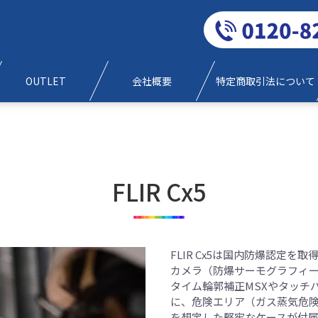
0120-829-777
OUTLET
会社概要
特定商取引法について
FLIR Cx5
FLIR Cx5は国内防爆認定
カメラ（防爆サーモグラフィ
タイム輪郭補正MSXやタッチパ
に、危険エリア（ガス蒸気危険
を想定した堅牢なケースが付属し