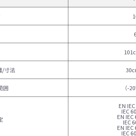
数
1
101
/寸法
30c
範囲
（-2
EN IEC
IEC 6
EN IEC 
定
IEC 6
EN IEC 
IEC 6