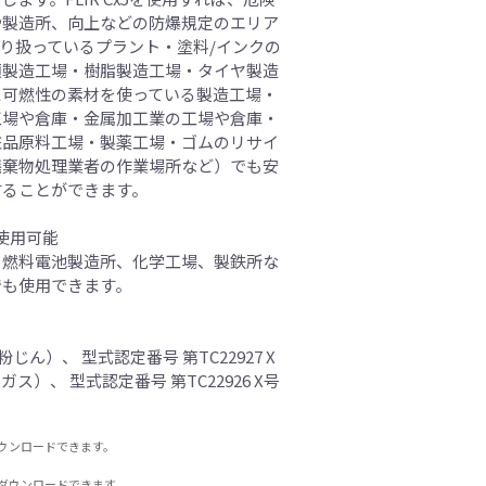
や製造所、向上などの防爆規定のエリア
取り扱っているプラント・塗料/インクの
類製造工場・樹脂製造工場・タイヤ製造
に可燃性の素材を使っている製造工場・
工場や倉庫・金属加工業の工場や倉庫・
粧品原料工場・製薬工場・ゴムのリサイ
廃棄物処理業者の作業場所など）でも安
することができます。
使用可能
・燃料電池製造所、化学工場、製鉄所な
でも使用できます。
Dc（粉じん）、 型式認定番号 第TC22927 X
Gc（ガス）、 型式認定番号 第TC22926 X号
ウンロードできます。
ダウンロードできます。