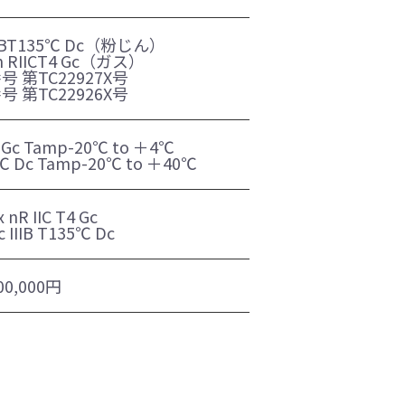
IIBT135℃ Dc（粉じん）
 RIICT4 Gc（ガス）
 第TC22927X号
 第TC22926X号
 T4 Gc Tamp-20℃ to ＋4℃
135℃ Dc Tamp-20℃ to ＋40℃
x nR IIC T4 Gc
tc IIIB T135℃ Dc
00,000円