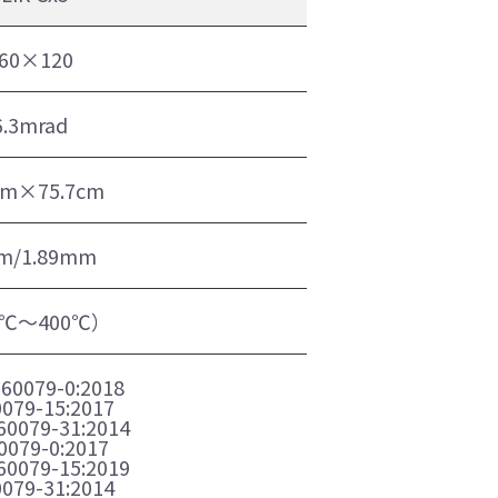
60×120
6.3mrad
cm×75.7cm
m/1.89mm
0℃～400℃）
 60079-0:2018
0079-15:2017
60079-31:2014
0079-0:2017
60079-15:2019
0079-31:2014