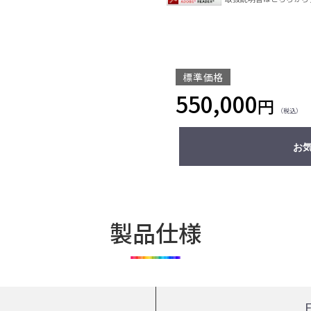
標準価格
550,000
円
（税込）
お
製品仕様
名
F