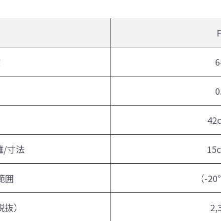
名
F
数
6
0
42
/寸法
15
範囲
（-2
税抜）
2,