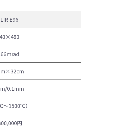
LIR E96
40×480
.66mrad
cm×32cm
cm/0.1mm
0℃～1500℃）
300,000円