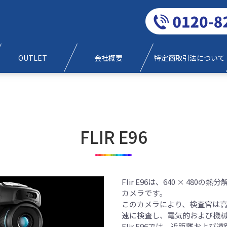
0120-829-777
OUTLET
会社概要
特定商取引法について
FLIR E96
Flir E96は、640 × 4
カメラです。
このカメラにより、検査官は
速に検査し、電気的および機
Flir E96では、近距離お